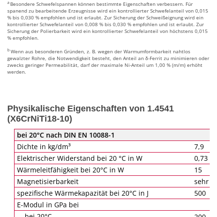
a
Besondere Schwefelspannen können bestimmte Eigenschaften verbessern. Für
spanend zu bearbeitende Erzeugnisse wird ein kontrollierter Schwefelanteil von 0,015
% bis 0,030 % empfohlen und ist erlaubt. Zur Sicherung der Schweißeignung wird ein
kontrollierter Schwefelanteil von 0,008 % bis 0,030 % empfohlen und ist erlaubt. Zur
Sicherung der Polierbarkeit wird ein kontrollierter Schwefelanteil von höchstens 0,015
% empfohlen.
b
Wenn aus besonderen Gründen, z. B. wegen der Warmumformbarkeit nahtlos
gewalzter Rohre, die Notwendigkeit besteht, den Anteil an δ-Ferrit zu minimieren oder
zwecks geringer Permeabilität, darf der maximale Ni-Anteil um 1,00 % (m/m) erhöht
werden.
Physikalische Eigenschaften von 1.4541
(X6CrNiTi18-10)
bei 20°C nach DIN EN 10088-1
Dichte in kg/dm³
7,9
Elektrischer Widerstand bei 20 °C in W
0,73
Wärmeleitfähigkeit bei 20°C in W
15
Magnetisierbarkeit
sehr g
spezifische Wärmekapazität bei 20°C in J
500
E-Modul in GPa bei
bei 20°C
200