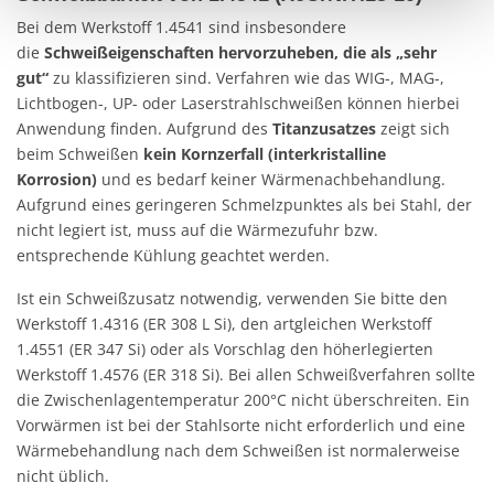
unserer Datenschutzerklärung oder durch Anklicken des
Bei dem Werkstoff 1.4541 sind insbesondere
Datenschutz-Symbols am Ende der Seite widerrufen.
die
Schweißeigenschaften hervorzuheben, die als „sehr
gut“
zu klassifizieren sind. Verfahren wie das WIG-, MAG-,
Lichtbogen-, UP- oder Laserstrahlschweißen können hierbei
Anwendung finden. Aufgrund des
Titanzusatzes
zeigt sich
beim Schweißen
kein Kornzerfall (interkristalline
Korrosion)
und es bedarf keiner Wärmenachbehandlung.
Aufgrund eines geringeren Schmelzpunktes als bei Stahl, der
nicht legiert ist, muss auf die Wärmezufuhr bzw.
entsprechende Kühlung geachtet werden.
Ist ein Schweißzusatz notwendig, verwenden Sie bitte den
Werkstoff 1.4316 (ER 308 L Si), den artgleichen Werkstoff
1.4551 (ER 347 Si) oder als Vorschlag den höherlegierten
Werkstoff 1.4576 (ER 318 Si). Bei allen Schweißverfahren sollte
die Zwischenlagentemperatur 200°C nicht überschreiten. Ein
Vorwärmen ist bei der Stahlsorte nicht erforderlich und eine
Wärmebehandlung nach dem Schweißen ist normalerweise
nicht üblich.