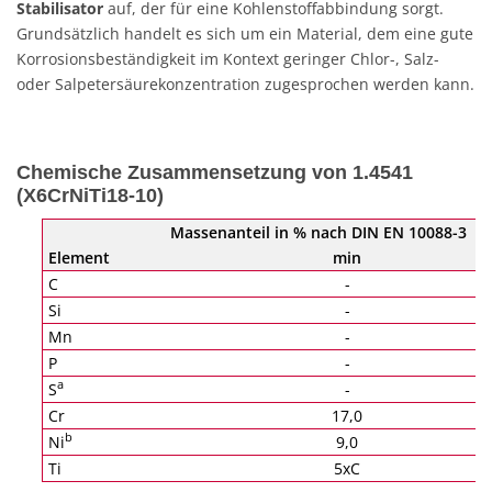
Stabilisator
auf, der für eine Kohlenstoffabbindung sorgt.
Grundsätzlich handelt es sich um ein Material, dem eine gute
Korrosionsbeständigkeit im Kontext geringer Chlor-, Salz-
oder Salpetersäurekonzentration zugesprochen werden kann.
Chemische Zusammensetzung von 1.4541
(X6CrNiTi18-10)
Massenanteil in % nach DIN EN 10088-3
Element
min
C
-
Si
-
Mn
-
P
-
a
S
-
Cr
17,0
b
Ni
9,0
Ti
5xC