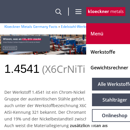
Kloeckner Metals Germany Facts
»
Edelstahl-Werkstoffe
»
1.4541
Menü
Werkstoffe
X6CrNiTi18-10
1.4541
Gewichtsrechner
Alle Werkstoff
Der Werkstoff 1.4541 ist ein Chrom-Nickel Stahl, der zu der
Gruppe der austenitischen Stähle gehört. Eben dieser ist
Stahlträger
auch unter der Werkstoffbezeichnung X6CrNiTi18-10 bzw. der
AISI-Kennung 321 bekannt. Der Chromanteil liegt zwischen 17
Onlineshop
und 19% und der Nickelbestandteil zwischen 9 und 12%.
Auch weist die Materiallegierung
zusätzlich Titan als