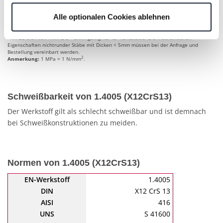
nach den von Ihnen gewählten Einstellungen oder wenn
a
Einschließlich abgelängter Stäbe aus gezogenem Draht.
b
Für Sechskantstäbe die Schlüsselweite.
Sie die Schaltfläche "Alle optionalen Cookies ablehnen"
Alle optionalen Cookies ablehnen
c
Nur zur Information.
d
Dehnung A
gilt nur für Abmessungen von ≥ 5mm. Für kleinere Durchmesser ist die
wählen, stehen Ihnen möglicherweise einige Funktionen
5
kleinste Dehnung bei der Anfrage und Bestellung zu vereinbaren.
der Website nicht mehr zur Verfügung. Sie können Ihre
e
Im Bereich von 1mm ≤ d < 5mm gültig nur für Rundstäbe. Die mechanischen
Eigenschaften nichtrunder Stäbe mit Dicken < 5mm müssen bei der Anfrage und
Einwilligung jederzeit mit Wirkung für die Zukunft in
Bestellung vereinbart werden.
2
Anmerkung:
1 MPa = 1 N/mm
.
unserer Datenschutzerklärung oder durch Anklicken des
Datenschutz-Symbols am Ende der Seite widerrufen.
Schweißbarkeit von 1.4005 (X12CrS13)
Der Werkstoff gilt als schlecht schweißbar und ist demnach
bei Schweißkonstruktionen zu meiden.
Normen von 1.4005 (X12CrS13)
EN-Werkstoff
1.4005
DIN
X12 CrS 13
AISI
416
UNS
S 41600