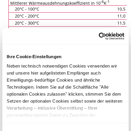
-6
-1
Mittlerer Wärmeausdehnungskoeffizient in 10
K
20°C - 100°C
10,5
20°C - 200°C
11,0
20°C - 300°C
11,5
20°C - 400°C
12,0
Mechanische Eigenschaften von 1.4005
Ihre Cookie-Einstellungen
(X12CrS13)
Neben technisch notwendigen Cookies verwenden wir
bei 20°C nach DIN EN 10088-3
wärmebehandelt
(Längs-
und unsere hier aufgelisteten Empfänger auch
Zugversuch)
in den Ausführungsarten 1C, 1E, 1D, 1X, 1G und 2D
Einwilligungs-bedürftige Cookies und ähnliche
Technologien. Indem Sie auf die Schaltfläche "Alle
a
b
Dicke oder Ø
Zugfestigkeit
Dehngren
optionalen Cookies zulassen" klicken, stimmen Sie dem
R
R
Zustand
Setzen der optionalen Cookies selbst sowie der weiteren
m
p0,2
mm
MPa
MPa
Verarbeitung – inklusive Übermittlung – Ihrer
+QT650
personenbezogenen Daten zu Zwecken der
≤ 160
650 - 850
≥ 450
(vergütet)
Verbesserung Ihres Komforts und der Berücksichtigung
von Präferenzen durch Personalisierung, Analyse des
Für größere Abmessungen müssen die mechanischen Eigenschaften bei der Bestellung
Einwilligungsauswahl