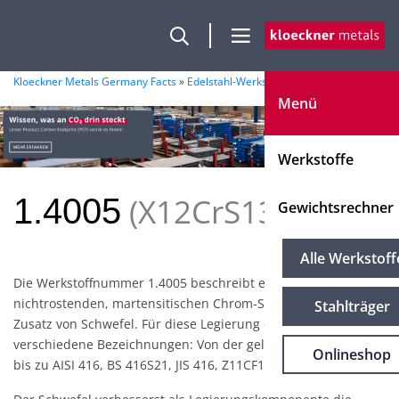
Kloeckner Metals Germany Facts
»
Edelstahl-Werkstoffe
»
1.4005
Menü
Werkstoffe
X12CrS13
1.4005
Gewichtsrechner
Alle Werkstoff
Die Werkstoffnummer 1.4005 beschreibt einen
nichtrostenden, martensitischen Chrom-Stahl mit einem
Stahlträger
Zusatz von Schwefel. Für diese Legierung existieren viele
verschiedene Bezeichnungen: Von der geläufigen X12CrS13
Onlineshop
bis zu AISI 416, BS 416S21, JIS 416, Z11CF13 oder SIS 2380.