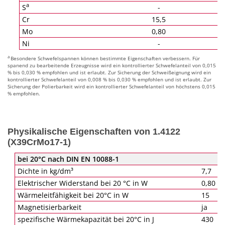
a
S
-
Cr
15,5
Mo
0,80
Ni
-
a
Besondere Schwefelspannen können bestimmte Eigenschaften verbessern. Für
spanend zu bearbeitende Erzeugnisse wird ein kontrollierter Schwefelanteil von 0,015
% bis 0,030 % empfohlen und ist erlaubt. Zur Sicherung der Schweißeignung wird ein
kontrollierter Schwefelanteil von 0,008 % bis 0,030 % empfohlen und ist erlaubt. Zur
Sicherung der Polierbarkeit wird ein kontrollierter Schwefelanteil von höchstens 0,015
% empfohlen.
Physikalische Eigenschaften von 1.4122
(X39CrMo17-1)
bei 20°C nach DIN EN 10088-1
Dichte in kg/dm³
7,7
Elektrischer Widerstand bei 20 °C in W
0,80
Wärmeleitfähigkeit bei 20°C in W
15
Magnetisierbarkeit
ja
spezifische Wärmekapazität bei 20°C in J
430