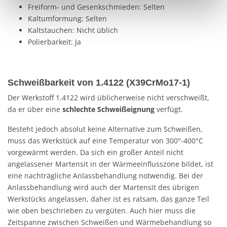
Einwilligung jederzeit mit Wirkung für die Zukunft in
Freiform- und Gesenkschmieden: Selten
unserer Datenschutzerklärung oder durch Anklicken des
Kaltumformung: Selten
Datenschutz-Symbols am Ende der Seite widerrufen.
Kaltstauchen: Nicht üblich
Polierbarkeit: Ja
Schweißbarkeit von 1.4122 (X39CrMo17-1)
Der Werkstoff 1.4122 wird üblicherweise nicht verschweißt,
da er über eine
schlechte Schweißeignung
verfügt.
Besteht jedoch absolut keine Alternative zum Schweißen,
muss das Werkstück auf eine Temperatur von 300°-400°C
vorgewärmt werden. Da sich ein großer Anteil nicht
angelassener Martensit in der Wärmeeinflusszone bildet, ist
eine nachträgliche Anlassbehandlung notwendig. Bei der
Anlassbehandlung wird auch der Martensit des übrigen
Werkstücks angelassen, daher ist es ratsam, das ganze Teil
wie oben beschrieben zu vergüten. Auch hier muss die
Zeitspanne zwischen Schweißen und Wärmebehandlung so