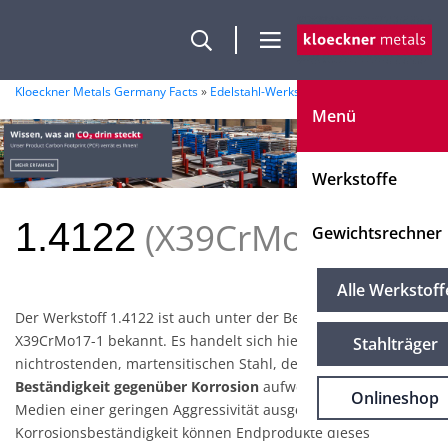
Kloeckner Metals Germany Facts
»
Edelstahl-Werkstoffe
»
1.4122
Menü
Werkstoffe
X39CrMo17-1
1.4122
Gewichtsrechner
Alle Werkstoff
Der Werkstoff 1.4122 ist auch unter der Bezeichnung
X39CrMo17-1 bekannt. Es handelt sich hierbei um einen
Stahlträger
nichtrostenden, martensitischen Stahl, der eine
gute
Beständigkeit gegenüber Korrosion
aufweist, sofern dieser
Onlineshop
Medien einer geringen Aggressivität ausgesetzt ist. Die beste
Korrosionsbeständigkeit können Endprodukte dieses